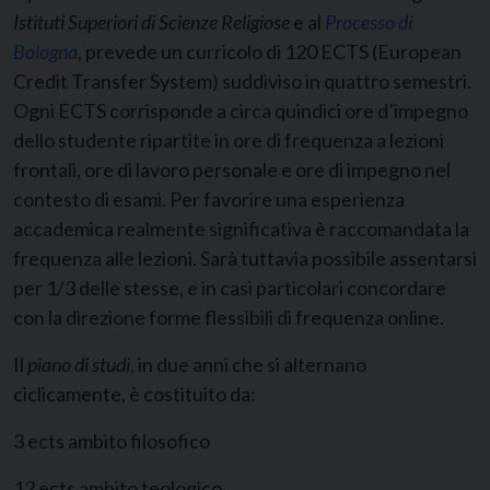
Istituti Superiori di Scienze Religiose
e al
Processo di
Bologna
, prevede un curricolo di 120 ECTS (European
Credit Transfer System) suddiviso in quattro semestri.
Ogni ECTS corrisponde a circa quindici ore d’impegno
dello studente ripartite in ore di frequenza a lezioni
frontali, ore di lavoro personale e ore di impegno nel
contesto di esami. Per favorire una esperienza
accademica realmente significativa è raccomandata la
frequenza alle lezioni. Sarà tuttavia possibile assentarsi
per 1/3 delle stesse, e in casi particolari concordare
con la direzione forme flessibili di frequenza online.
Il
piano di studi
, in due anni che si alternano
ciclicamente, è costituito da:
3 ects ambito filosofico
12 ects ambito teologico