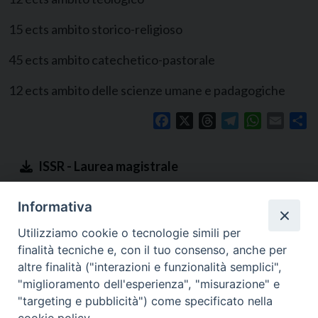
15 ects ambito storico-religioso
45 ects ambito catechetico-pastorale
12 ects ambito delle scienze umane e padagogiche
Facebook
X
Threads
Telegram
WhatsApp
Email
Co
ISSR - Laurea magistrale
Informativa
Utilizziamo cookie o tecnologie simili per
finalità tecniche e, con il tuo consenso, anche per
altre finalità ("interazioni e funzionalità semplici",
"miglioramento dell'esperienza", "misurazione" e
"targeting e pubblicità") come specificato nella