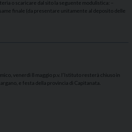
eria o scaricare dal sito la seguente modulistica: –
’esame finale (da presentare unitamente al deposito delle
co, venerdì 8 maggio p.v. l’Istituto resterà chiuso in
rgano, e festa della provincia di Capitanata.