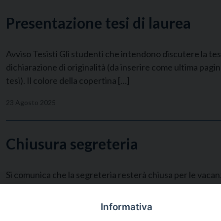
Presentazione tesi di laurea
Avviso Tesisti Gli studenti che intendono discutere la te
dichiarazione di originalità (da inserire come ultima pagi
tesi). Il colore della copertina […]
23 Agosto 2025
Chiusura segreteria
Si comunica che la segreteria resterà chiusa per le vacan
23 Luglio 2025
Informativa