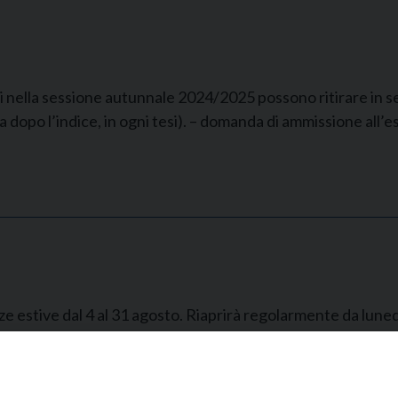
si nella sessione autunnale 2024/2025 possono ritirare in se
na dopo l’indice, in ogni tesi). – domanda di ammissione all
ze estive dal 4 al 31 agosto. Riaprirà regolarmente da lun