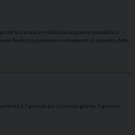
reteria o scaricare dal sito la seguente modulistica: –
’esame finale (da presentare unitamente al deposito delle
larmente il 7 gennaio p.v. Lo stesso giorno, 7 gennaio