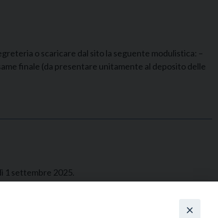
greteria o scaricare dal sito la seguente modulistica: –
’esame finale (da presentare unitamente al deposito delle
edì 1 settembre 2025.