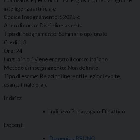
Condividere per Comunicare: giovani, media digitali e
intelligenza artificiale
Codice Insegnamento:
S2025-c
Anno di corso:
Discipline a scelta
Tipo di insegnamento:
Seminario opzionale
Crediti:
3
Ore:
24
Lingua in cui viene erogato il corso:
Italiano
Metodo di insegnamento:
Non definito
Tipo di esame:
Relazioni inerenti le lezioni svolte,
esame finale orale
Indirizzi
Indirizzo Pedagogico-Didattico
Docenti
Domenico BRUNO