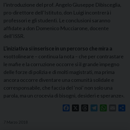
l’introduzione del prof. Angelo Giuseppe Dibisceglia,
pro-direttore dell’Istituto, don Luigi incontrerà i
professori e gli studenti. Le conclusioni saranno
affidate a don Domenico Mucciarone, docente
dell’ISSR.
L’iniziativa si inserisce in un percorso che mira a
«
sottolineare – continua la nota – che per contrastare
le mafie e la corruzione occorre sì il grande impegno
delle forze di polizia e di molti magistrati, ma prima
ancora occorre diventare una comunità solidale e
corresponsabile, che faccia del ‘noi’ non solo una
parola, ma un crocevia di bisogni, desideri e speranze».
Facebook
X
Threads
Telegram
WhatsApp
Email
Co
7 Marzo 2018