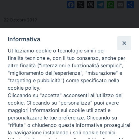
Facebook
X
Threads
Telegram
WhatsApp
Email
Co
22 Ottobre 2019
Informativa
Utilizziamo cookie o tecnologie simili per
finalità tecniche e, con il tuo consenso, anche per
altre finalità ("interazioni e funzionalità semplici",
"miglioramento dell'esperienza", "misurazione" e
"targeting e pubblicità") come specificato nella
cookie policy.
Cliccando su "accetta" acconsenti all'utilizzo dei
cookie. Cliccando su "personalizza" puoi avere
Viale Cristoforo Colombo, 101 - 71121 FOGGIA
maggiori informazioni sui cookie utilizzati e
Tel. e Fax 0881-727469
personalizzare le tue preferenze. Cliccando su
E-mail:
segreteria@issr.foggia.it
"rifiuta" o chiudendo questa informativa proseguirai
la navigazione installando i soli cookie tecnici.
Copyright © Istituto Superiore di Scienze Religiose Metropolitano “San
Preferenze Cookie