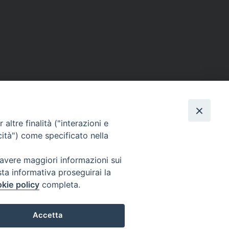
Facebook
X
Threads
Telegram
WhatsApp
Email
Co
altre finalità ("interazioni e
cità") come specificato nella
 avere maggiori informazioni sui
sta informativa proseguirai la
kie policy
completa.
Viale Cristoforo Colombo, 101 - 71121 FOGGIA
Tel. e Fax 0881-727469
E-mail:
segreteria@issr.foggia.it
Accetta