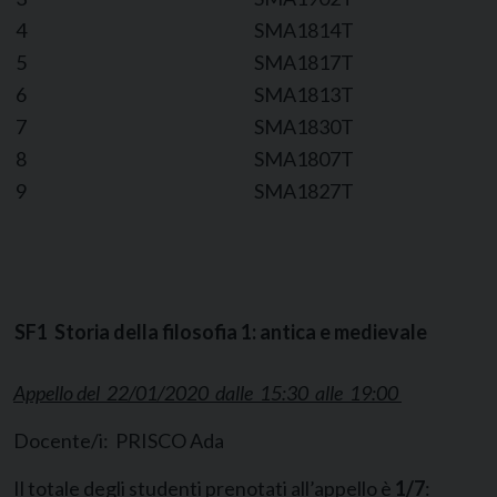
4
SMA1814T
5
SMA1817T
6
SMA1813T
7
SMA1830T
8
SMA1807T
9
SMA1827T
SF1 Storia della filosofia 1: antica e medievale
Appello del 22/01/2020 dalle 15:30 alle 19:00
Docente/i: PRISCO Ada
Il totale degli studenti prenotati all’appello è
1/7
: