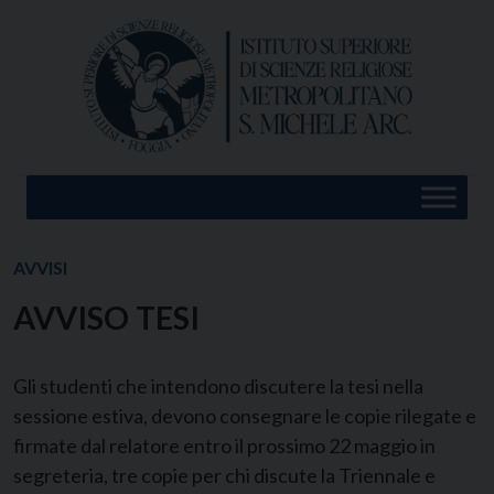
Skip
to
content
AVVISI
AVVISO TESI
Gli studenti che intendono discutere la tesi nella
sessione estiva, devono consegnare le copie rilegate e
firmate dal relatore entro il prossimo 22 maggio in
segreteria, tre copie per chi discute la Triennale e