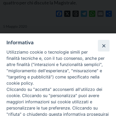
quattro per chi discute la Magistrale.
Facebook
X
Threads
Telegram
WhatsApp
Email
Co
5 Maggio 2020
Informativa
Utilizziamo cookie o tecnologie simili per
finalità tecniche e, con il tuo consenso, anche per
altre finalità ("interazioni e funzionalità semplici",
"miglioramento dell'esperienza", "misurazione" e
"targeting e pubblicità") come specificato nella
cookie policy.
Cliccando su "accetta" acconsenti all'utilizzo dei
cookie. Cliccando su "personalizza" puoi avere
Viale Cristoforo Colombo, 101 - 71121 FOGGIA
maggiori informazioni sui cookie utilizzati e
Tel. e Fax 0881-727469
personalizzare le tue preferenze. Cliccando su
E-mail:
segreteria@issr.foggia.it
"rifiuta" o chiudendo questa informativa proseguirai