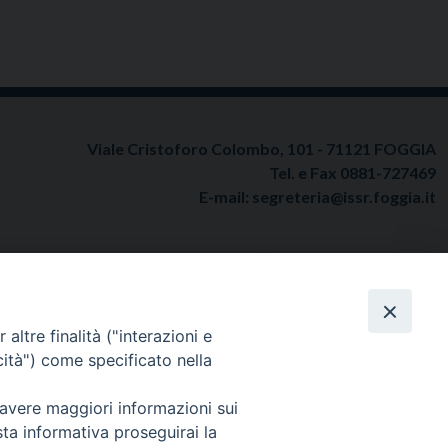
Viale Cristoforo Colombo, 101 - 71121 FOGGIA
Tel. e Fax 0881-727469
E-mail:
segreteria@issr.foggia.it
uto Superiore di Scienze Religiose Metropolitano “San Michele Arcangelo” Foggia
altre finalità ("interazioni e
cità") come specificato nella
 avere maggiori informazioni sui
sta informativa proseguirai la