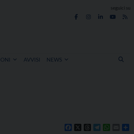
seguici su
IONI
AVVISI
NEWS
Facebook
X
Threads
Telegram
WhatsApp
Email
Co