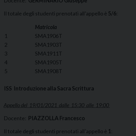
Docente:
GERMINARIO Giuseppe
Il totale degli studenti prenotati all’appello è
5/6
:
Matricola
1
SMA1906T
2
SMA1903T
3
SMA1911T
4
SMA1905T
5
SMA1908T
ISS Introduzione alla Sacra Scrittura
Appello del 19/01/2021 dalle 15:30 alle 19:00
Docente:
PIAZZOLLA Francesco
Il totale degli studenti prenotati all’appello è
1
: