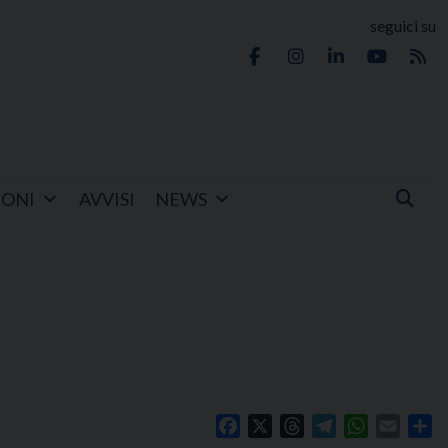
seguici su
IONI
AVVISI
NEWS
Facebook
X
Threads
Telegram
WhatsApp
Email
Co