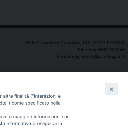
Viale Cristoforo Colombo, 101 - 71121 FOGGIA
Tel. e Fax 0881-727469
E-mail:
segreteria@issr.foggia.it
uto Superiore di Scienze Religiose Metropolitano “San Michele Arcangelo” Foggia
altre finalità ("interazioni e
cità") come specificato nella
 avere maggiori informazioni sui
sta informativa proseguirai la