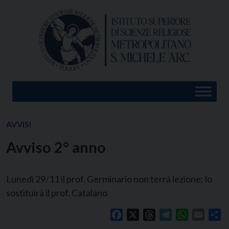
Skip
to
content
AVVISI
Avviso 2° anno
Lunedì 29/11 il prof. Germinario non terrà lezione; lo
sostituirà il prof. Catalano
Facebook
X
Threads
Telegram
WhatsApp
Email
Co