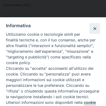
26 Novembre 2021
Informativa
Utilizziamo cookie o tecnologie simili per
finalità tecniche e, con il tuo consenso, anche per
altre finalità ("interazioni e funzionalità semplici",
"miglioramento dell'esperienza", "misurazione" e
"targeting e pubblicità") come specificato nella
cookie policy.
Cliccando su "accetta" acconsenti all'utilizzo dei
Viale Cristoforo Colombo, 101 - 71121 FOGGIA
cookie. Cliccando su "personalizza" puoi avere
Tel. e Fax 0881-727469
maggiori informazioni sui cookie utilizzati e
E-mail:
segreteria@issr.foggia.it
personalizzare le tue preferenze. Cliccando su
"rifiuta" o chiudendo questa informativa proseguirai
Copyright © Istituto Superiore di Scienze Religiose Metropolitano “San
la navigazione installando i soli cookie tecnici.
Michele Arcangelo” Foggia
Preferenze Cookie
Ulteriori informazioni sono disponibili nella
cookie