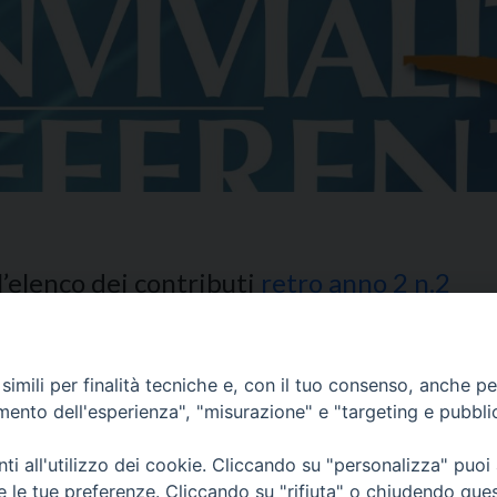
 l’elenco dei contributi
retro anno 2 n.2
imili per finalità tecniche e, con il tuo consenso, anche per 
amento dell'esperienza", "misurazione" e "targeting e pubbli
i all'utilizzo dei cookie. Cliccando su "personalizza" puoi
re le tue preferenze. Cliccando su "rifiuta" o chiudendo que