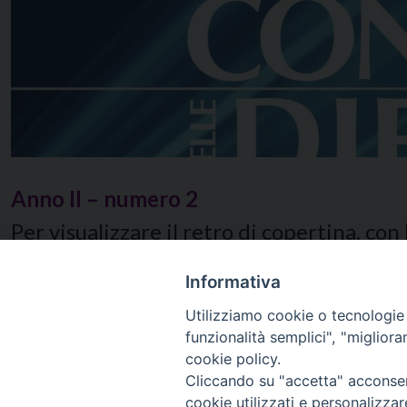
Anno II – numero 2
Per visualizzare il retro di copertina, con
Informativa
Utilizziamo cookie o tecnologie s
12 Ottobre 2022
funzionalità semplici", "miglior
cookie policy.
Cliccando su "accetta" acconsent
cookie utilizzati e personalizza