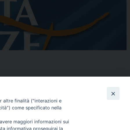
Facebook
X
Threads
Telegram
WhatsApp
Email
Co
altre finalità ("interazioni e
cità") come specificato nella
 avere maggiori informazioni sui
sta informativa proseguirai la