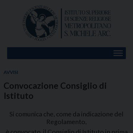
Skip
to
content
AVVISI
Convocazione Consiglio di
Istituto
Si comunica che, come da indicazione del
Regolamento,
è convocato il Consiglio di Istituto
in prima