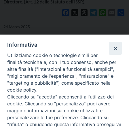
Direttore. (Art. 12 dello Statuto dell’ISSR).
Facebook
X
Threads
Telegram
WhatsApp
Email
Co
24 Marzo 2025
Informativa
Utilizziamo cookie o tecnologie simili per
finalità tecniche e, con il tuo consenso, anche per
altre finalità ("interazioni e funzionalità semplici",
"miglioramento dell'esperienza", "misurazione" e
"targeting e pubblicità") come specificato nella
cookie policy.
Cliccando su "accetta" acconsenti all'utilizzo dei
cookie. Cliccando su "personalizza" puoi avere
Viale Cristoforo Colombo, 101 - 71121 FOGGIA
maggiori informazioni sui cookie utilizzati e
Tel. e Fax 0881-727469
personalizzare le tue preferenze. Cliccando su
E-mail:
segreteria@issr.foggia.it
"rifiuta" o chiudendo questa informativa proseguirai