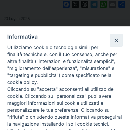
Facebook
X
Threads
Telegram
WhatsApp
Email
Co
23 Luglio 2025
Informativa
Utilizziamo cookie o tecnologie simili per
finalità tecniche e, con il tuo consenso, anche per
altre finalità ("interazioni e funzionalità semplici",
"miglioramento dell'esperienza", "misurazione" e
"targeting e pubblicità") come specificato nella
cookie policy.
Cliccando su "accetta" acconsenti all'utilizzo dei
cookie. Cliccando su "personalizza" puoi avere
Viale Cristoforo Colombo, 101 - 71121 FOGGIA
maggiori informazioni sui cookie utilizzati e
Tel. e Fax 0881-727469
personalizzare le tue preferenze. Cliccando su
E-mail:
segreteria@issr.foggia.it
"rifiuta" o chiudendo questa informativa proseguirai
la navigazione installando i soli cookie tecnici.
Copyright © Istituto Superiore di Scienze Religiose Metropolitano “San
Preferenze Cookie