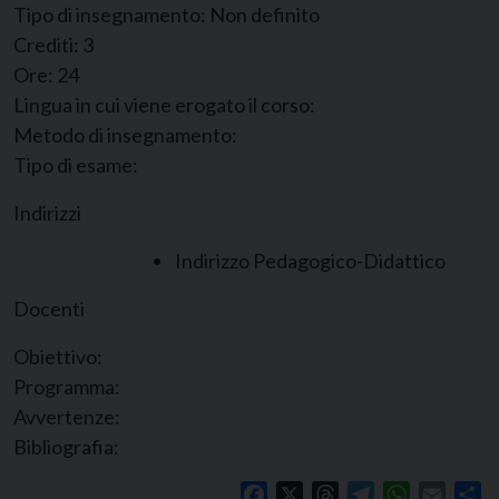
Tipo di insegnamento:
Non definito
Crediti:
3
Ore:
24
Lingua in cui viene erogato il corso:
Metodo di insegnamento:
Tipo di esame:
Indirizzi
Indirizzo Pedagogico-Didattico
Docenti
Obiettivo:
Programma:
Avvertenze:
Bibliografia:
Facebook
X
Threads
Telegram
WhatsApp
Email
Co