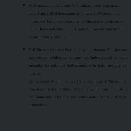
IV. Il sacramento della
koin?nía
trinitaria: dall’esperienza
della Trinità all’elaborazione del dogma. La Chiesa come
communio.
La Chiesa come
missio.
Ministero e costituzione
della Chiesa nella luce della Trinità.
Communio Sanctorim
in
Communione Trinitatis
V. Il Dio uno e trino e l’unità del genere umano. Trinità come
ispirazione: medesima origine dell’individualità e della
socialità. Le religioni dell’umanità e la fede trinitaria dei
cristiani
La necessità di un dialogo tra le religioni. I “luoghi” di
esperienza della Trinità. Maria e la Trinità. Trinità e
inculturazione. Trinità e vita consacrata. Trinità e dialogo
ecumenico