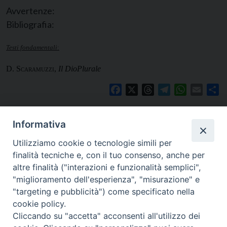
Avvertenze:
Bibliografia:
Testi fondamentali
:
D.
Scaramuzzi
,
Il DioPlurale
Facebook
X
Threads
Telegram
WhatsApp
Email
Co
Informativa
Utilizziamo cookie o tecnologie simili per
finalità tecniche e, con il tuo consenso, anche per
altre finalità ("interazioni e funzionalità semplici",
"miglioramento dell'esperienza", "misurazione" e
"targeting e pubblicità") come specificato nella
cookie policy.
Cliccando su "accetta" acconsenti all'utilizzo dei