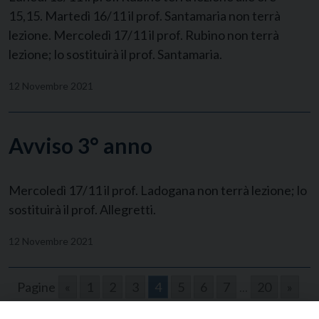
15,15. Martedì 16/11 il prof. Santamaria non terrà
lezione. Mercoledì 17/11 il prof. Rubino non terrà
lezione; lo sostituirà il prof. Santamaria.
12 Novembre 2021
Avviso 3° anno
Mercoledì 17/11 il prof. Ladogana non terrà lezione; lo
sostituirà il prof. Allegretti.
12 Novembre 2021
Pagine
«
1
2
3
4
5
6
7
...
20
»